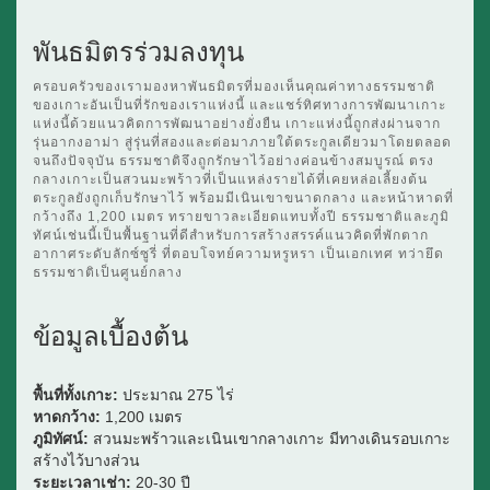
พันธมิตรร่วมลงทุน
ครอบครัวของเรามองหาพันธมิตรที่มองเห็นคุณค่าทางธรรมชาติ
ของเกาะอันเป็นที่รักของเราแห่งนี้ และแชร์ทิศทางการพัฒนาเกาะ
แห่งนี้ด้วยแนวคิดการพัฒนาอย่างยั่งยืน เกาะแห่งนี้ถูกส่งผ่านจาก
รุ่นอากงอาม่า สู่รุ่นที่สองและต่อมาภายใต้ตระกูลเดียวมาโดยตลอด
จนถึงปัจจุบัน ธรรมชาติจึงถูกรักษาไว้อย่างค่อนข้างสมบูรณ์ ตรง
กลางเกาะเป็นสวนมะพร้าวที่เป็นแหล่งรายได้ที่เคยหล่อเลี้ยงต้น
ตระกูลยังถูกเก็บรักษาไว้ พร้อมมีเนินเขาขนาดกลาง และหน้าหาดที่
กว้างถึง 1,200 เมตร ทรายขาวละเอียดแทบทั้งปี ธรรมชาติและภูมิ
ทัศน์เช่นนี้เป็นพื้นฐานที่ดีสำหรับการสร้างสรรค์แนวคิดที่พักตาก
อากาศระดับลักซ์ซูรี่ ที่ตอบโจทย์ความหรูหรา เป็นเอกเทศ ทว่ายึด
ธรรมชาติเป็นศูนย์กลาง
ข้อมูลเบื้องต้น
พื้นที่ทั้งเกาะ:
ประมาณ 275 ไร่
หาดกว้าง:
1,200 เมตร
ภูมิทัศน์:
สวนมะพร้าวและเนินเขากลางเกาะ มีทางเดินรอบเกาะ
สร้างไว้บางส่วน
ระยะเวลาเช่า:
20-30 ปี